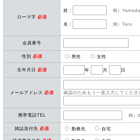
姓：
例）Yamad
ローマ字
必須
名：
例）Taro
会員番号
性別
必須
:
男性
:
女性
生年月日
必須
年
月
日
メールアドレス
必須
確認のためもう一度入力してくださ
携帯電話TEL
例）0
雑誌送付先
必須
:
勤務先
:
自宅