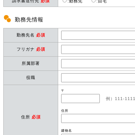
請求書送付先
必須
:
勤務先
:
自宅
勤務先情報
勤務先名
必須
フリガナ
必須
所属部署
役職
〒
例）111-11
住所
住所
必須
建物名