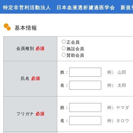
特定非営利活動法人 日本血液透析濾過医学会 新規
基本情報
正会員
会員種別
必須
施設会員
賛助会員
姓：
例） 山田
氏名
必須
名：
例） 太郎
姓：
例）ヤマダ
フリガナ
必須
名：
例）タロウ